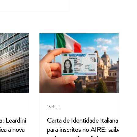
a Retoma o Ritmo Após as
s de Verão
16 de jul.
a: Leardini
Carta de Identidade Italiana
ica a nova
para inscritos no AIRE: saiba