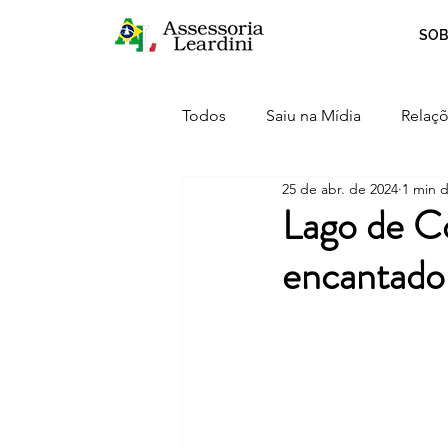
SOB
Todos
Saiu na Mídia
Relaçõ
25 de abr. de 2024
1 min d
Crescimento
Curiosidades
Lago de C
encantador
Serviços
Inovação