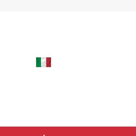
+39 035 0451779 | +39 3664242501
leardini.assessoria@hotmail.com
tão
Via XXV Aprile, 38 24040 Filago BG, Itália