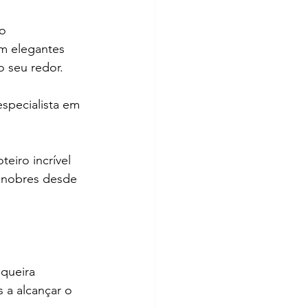
o 
om elegantes 
o seu redor. 
specialista em 
eiro incrível 
s nobres desde 
 queira 
 a alcançar o 