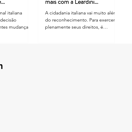
e
mais com a Leardini
Consulenze
al italiana
A cidadania italiana vai muito além
 decisão
do reconhecimento. Para exercer
entes mudanças
plenamente seus direitos, é
nhecimento da
fundamental manter os documentos
por descendência
e os dados cadastrais sempre
análise envolveu
atualizados. Desde 1º de junho de
i nº 91/1992,
2026, cidadãos italianos inscritos no
reforma de 2025.
AIRE também podem solicitar a
m
 limitações ao
Carta de Identidade Eletrônica —
cidadania para
CIE diretamente em qualquer
as nascidas fora
Comune da Itália, além da
bém possuem
possibilidade de emissão por meio
. Na Sentença nº
do consulado competente. Essa
nstitucional
mudança representa uma
importante facilidade para quem
vive no exteri