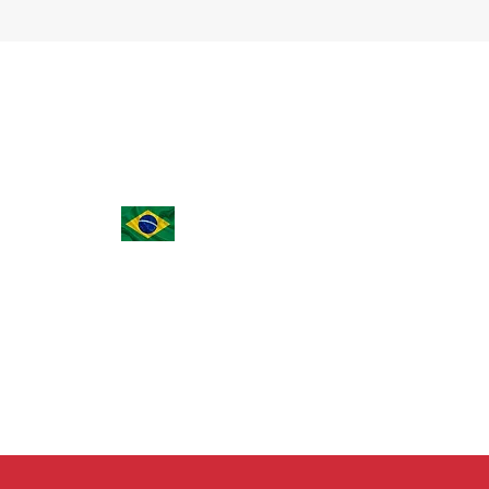
(15) 3023-0493 | (15) 98149-1814
noemicarvalhodias@aasp.org.br
Rua João Ribeiro de Barros, 55, Vila Odim An
- Sorocaba - SP - Brasil - 18090-602