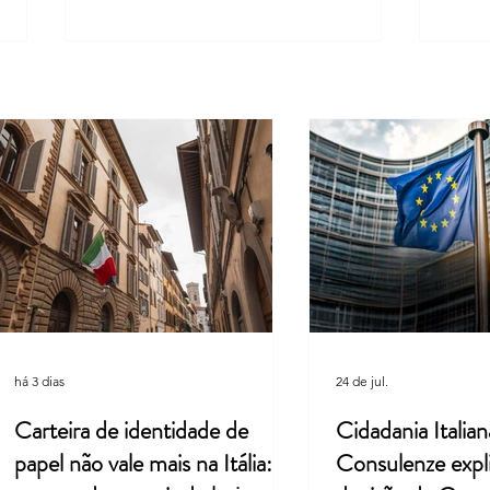
Entenda por que a Itália retirou
Itáli
uma palavra do hino nacional
Féria
há 3 dias
24 de jul.
Carteira de identidade de
Cidadania Italian
papel não vale mais na Itália: o
Consulenze expl