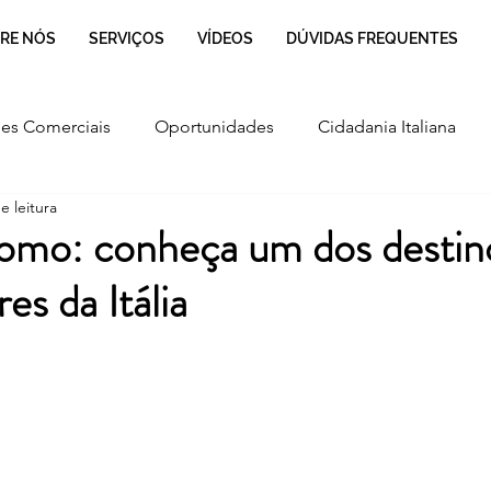
RE NÓS
SERVIÇOS
VÍDEOS
DÚVIDAS FREQUENTES
es Comerciais
Oportunidades
Cidadania Italiana
e leitura
Cultura
Culinária Italiana
Regulamentação
omo: conheça um dos destin
es da Itália