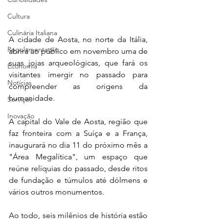
Cultura
Culinária Italiana
A cidade de Aosta, no norte da Itália, 
Regulamentação
abrirá ao público em novembro uma de 
suas joias arqueológicas, que fará os 
Economia
visitantes imergir no passado para 
Notícias
compreender as origens da 
humanidade.
Serviços
Inovação
A capital do Vale de Aosta, região que 
faz fronteira com a Suíça e a França, 
inaugurará no dia 11 do próximo mês a 
"Área Megalítica", um espaço que 
reúne relíquias do passado, desde ritos 
de fundação e túmulos até dólmens e 
vários outros monumentos.
Ao todo, seis milênios de história estão 