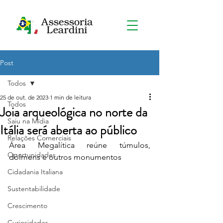
Post
Todos
25 de out. de 2023
1 min de leitura
Todos
Joia arqueológica no norte da
Saiu na Mídia
Itália será aberta ao público
Relações Comerciais
Área Megalítica reúne túmulos, 
Oportunidades
dólmens e outros monumentos
Cidadania Italiana
Sustentabilidade
Crescimento
Curiosidades