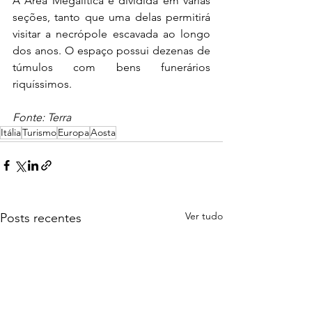
A Área Megalítica é dividida em várias 
seções, tanto que uma delas permitirá 
visitar a necrópole escavada ao longo 
dos anos. O espaço possui dezenas de 
túmulos com bens funerários 
riquíssimos. 
Fonte: Terra 
Itália
Turismo
Europa
Aosta
Ver tudo
Posts recentes