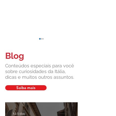
Blog
Conteúdos especiais para você
sobre curiosidades da Itália,
dicas e muitos outros assuntos.
Cidadania Italiana: Leardini
Carta de Identidade
Consulenze explica a nova
para inscritos no 
Saiba mais
decisão da Corte
mais com a Leardin
Constitucional
Consulenze
há 5 dias