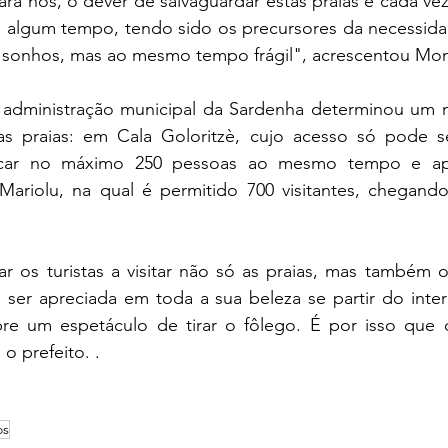
ara nós, o dever de salvaguardar estas praias é cada vez
 algum tempo, tendo sido os precursores da necessidad
 sonhos, mas ao mesmo tempo frágil", acrescentou Mo
 administração municipal da Sardenha determinou um n
 praias: em Cala Goloritzè, cujo acesso só pode ser
ficar no máximo 250 pessoas ao mesmo tempo e ap
Mariolu, na qual é permitido 700 visitantes, chegando
r os turistas a visitar não só as praias, mas também o i
er apreciada em toda a sua beleza se partir do interi
bre um espetáculo de tirar o fôlego. É por isso que de
o prefeito. .
os