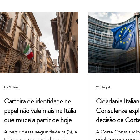
Entenda por que a Itália retirou
Itáli
uma palavra do hino nacional
Féria
há 2 dias
24 de jul.
Carteira de identidade de
Cidadania Italian
papel não vale mais na Itália: o
Consulenze expl
que muda a partir de hoje
decisão da Cort
Constitucional
A partir desta segunda-feira (3), a
A Corte Constitucion
Itália encerrou a validade da
publicou uma nova