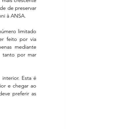
 mais crescente 
e de preservar 
nni à ANSA.
úmero limitado 
 feito por via 
enas mediante 
 tanto por mar 
nterior. Esta é 
or e chegar ao 
ve preferir as 