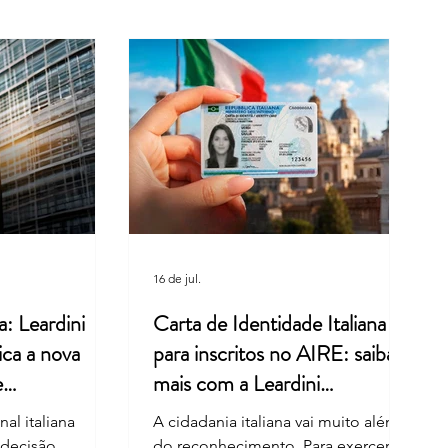
a Retoma o Ritmo Após as
s de Verão
16 de jul.
a: Leardini
Carta de Identidade Italiana
ica a nova
para inscritos no AIRE: saiba
e
mais com a Leardini
Consulenze
al italiana
A cidadania italiana vai muito além
 decisão
do reconhecimento. Para exercer