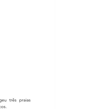
Um ranking divulgado pelo site americano "worlds50beaches.com" elegeu três praias 
cos.