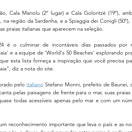
o, Cala Mariolu (2º lugar) e Cala Goloritzè (19º), amb
, na região da Sardenha, e a Spiaggia dei Conigli (50º)
icas praias italianas que aparecem na seleção.
24 é o culminar de incontáveis dias passados por n
aia' e a equipe de 'World's 50 Beaches' explorando pra
e esta lista forneça a inspiração que você precisa par
aia", diz a nota do site.
brado pelo 
italiano
 Stefano Monni, prefeito de Baunei, ci
anta pelas paisagens de frente para o mar, suas praias 
, quase todas acessíveis apenas pelo mar e com um núme
 um reconhecimento importante que leva o país e as nos