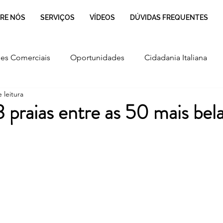
RE NÓS
SERVIÇOS
VÍDEOS
DÚVIDAS FREQUENTES
es Comerciais
Oportunidades
Cidadania Italiana
 leitura
Cultura
Culinária Italiana
Regulamentação
 3 praias entre as 50 mais bel