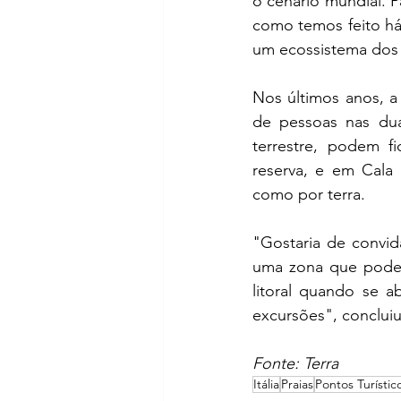
o cenário mundial. P
como temos feito há
um ecossistema dos
Nos últimos anos, a
de pessoas nas duas
terrestre, podem 
reserva, e em Cala 
como por terra.
"Gostaria de convida
uma zona que pode s
litoral quando se a
excursões", concluiu 
Fonte: Terra
Itália
Praias
Pontos Turístic