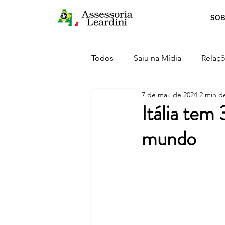
SOB
Todos
Saiu na Mídia
Relaçõ
7 de mai. de 2024
2 min de
Crescimento
Curiosidades
Itália tem
mundo
Serviços
Inovação