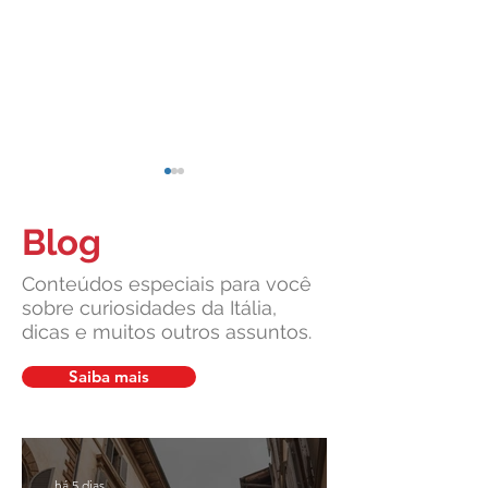
Blog
Conteúdos especiais para você
sobre curiosidades da Itália,
dicas e muitos outros assuntos.
Suprema Corte da Itália
Cultura italiana, 
facilita pedidos de cidadania
união: um legado v
Saiba mais
em caso de demora do
pela Leardini Cons
consulado
há 5 dias