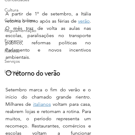
Cultura
A partir de 1º de setembro, a Itália 
Culinária Italiana
retoma o ritmo após as férias de 
verão
. 
O mês traz de volta as aulas nas 
Regulamentação
escolas, paralisações no transporte 
Economia
público, reformas políticas no 
Parlamento e novos incentivos 
Notícias
ambientais.
Serviços
O retorno do verão
Inovação
Setembro marca o fim do verão e o 
início do chamado grande rientro. 
Milhares de 
italianos
 voltam para casa, 
reabrem lojas e retomam a rotina. Para 
muitos, o período representa um 
recomeço. Restaurantes, comércios e 
escolas voltam a funcionar 