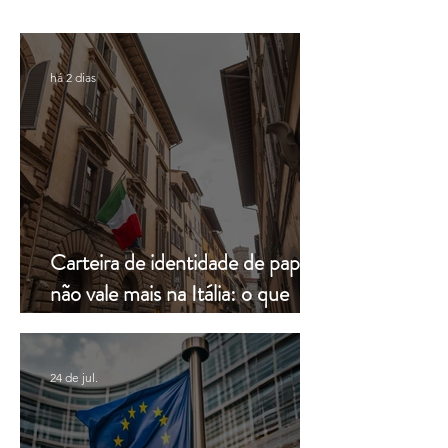
decisão da Corte
mais com a Leardin
Constitucional
Consulenze
há 2 dias
Carteira de identidade de papel
não vale mais na Itália: o que
muda a partir de hoje
24 de jul.