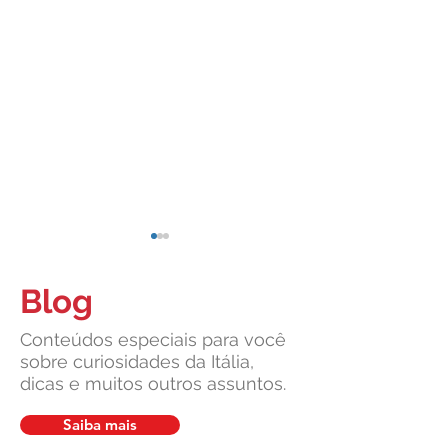
Blog
Conteúdos especiais para você
sobre curiosidades da Itália,
dicas e muitos outros assuntos.
Cidadania Italiana: Leardini
Carta de Identidade
Consulenze explica a nova
para inscritos no 
Saiba mais