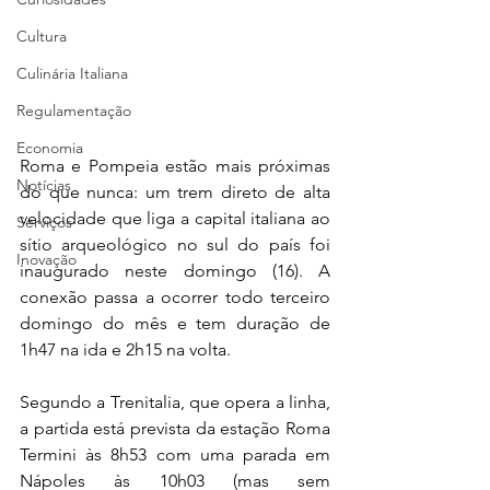
Cultura
Culinária Italiana
Regulamentação
Economia
Roma e Pompeia estão mais próximas 
Notícias
do que nunca: um trem direto de alta 
velocidade que liga a capital italiana ao 
Serviços
sítio arqueológico no sul do país foi 
Inovação
inaugurado neste domingo (16). A 
conexão passa a ocorrer todo terceiro 
domingo do mês e tem duração de 
1h47 na ida e 2h15 na volta.
Segundo a Trenitalia, que opera a linha, 
a partida está prevista da estação Roma 
Termini às 8h53 com uma parada em 
Nápoles às 10h03 (mas sem 