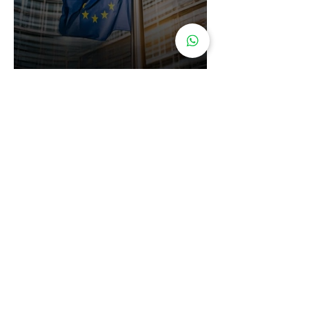
Cidadania Italiana: Leardini
Consulenze explica a nova
decisão da Corte Constitucional
16 de jul.
Carta de Identidade Italiana para
inscritos no AIRE: saiba mais