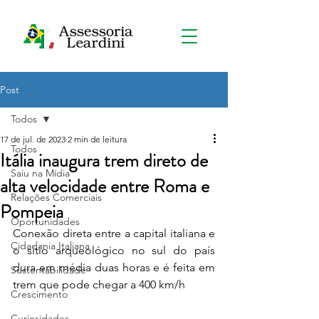
Post
Todos
17 de jul. de 2023
2 min de leitura
Todos
Itália inaugura trem direto de
Saiu na Mídia
alta velocidade entre Roma e
Relações Comerciais
Pompeia
Oportunidades
Conexão direta entre a capital italiana e 
Cidadania Italiana
o sítio arqueológico no sul do país 
dura em média duas horas e é feita em 
Sustentabilidade
trem que pode chegar a 400 km/h
Crescimento
Curiosidades