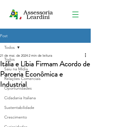
Post
Todos
21 de mai. de 2024
2 min de leitura
Todos
Itália e Líbia Firmam Acordo de
Saiu na Mídia
Parceria Econômica e
Relações Comerciais
Industrial
Oportunidades
Cidadania Italiana
Sustentabilidade
Crescimento
Curiosidades