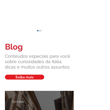
Blog
Conteúdos especiais para você
sobre curiosidades da Itália,
dicas e muitos outros assuntos.
Itália anuncia construção de
Leardini Consulen
maior ponte suspensa do
Completo Para Emi
Saiba mais
mundo
Renovar seu Passa
Italiano
há 4 dias