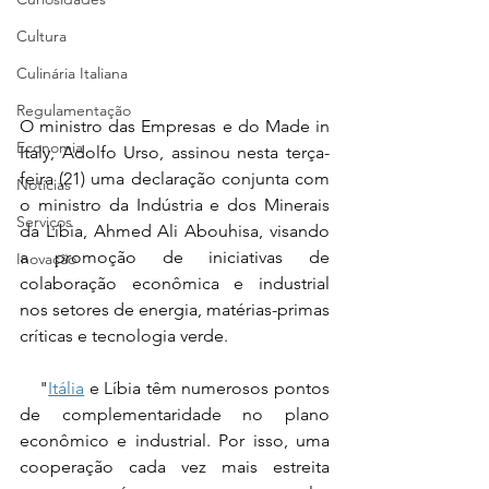
Cultura
Culinária Italiana
Regulamentação
O ministro das Empresas e do Made in 
Economia
Italy, Adolfo Urso, assinou nesta terça-
feira (21) uma declaração conjunta com 
Notícias
o ministro da Indústria e dos Minerais 
Serviços
da Líbia, Ahmed Ali Abouhisa, visando 
a promoção de iniciativas de 
Inovação
colaboração econômica e industrial 
nos setores de energia, matérias-primas 
críticas e tecnologia verde.
    "
Itália
 e Líbia têm numerosos pontos 
de complementaridade no plano 
econômico e industrial. Por isso, uma 
cooperação cada vez mais estreita 