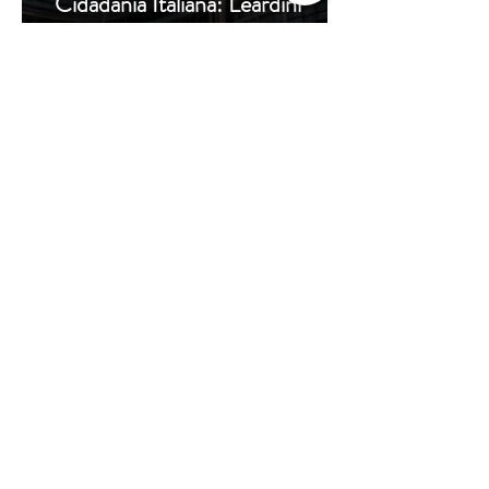
Cidadania Italiana: Leardini
Consulenze explica a nova
decisão da Corte Constitucional
16 de jul.
Carta de Identidade Italiana para
inscritos no AIRE: saiba mais
com a Leardini Consulenze
Acompanhe nosso
instagram