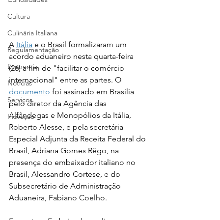
Cultura
Culinária Italiana
A 
Itália
 e o Brasil formalizaram um 
Regulamentação
acordo aduaneiro nesta quarta-feira 
Economia
(26) a fim de "facilitar o comércio 
internacional" entre as partes. O 
Notícias
documento
 foi assinado em Brasília 
Serviços
pelo diretor da Agência das 
Alfândegas e Monopólios da Itália, 
Inovação
Roberto Alesse, e pela secretária 
Especial Adjunta da Receita Federal do 
Brasil, Adriana Gomes Rêgo, na 
presença do embaixador italiano no 
Brasil, Alessandro Cortese, e do 
Subsecretário de Administração 
Aduaneira, Fabiano Coelho.