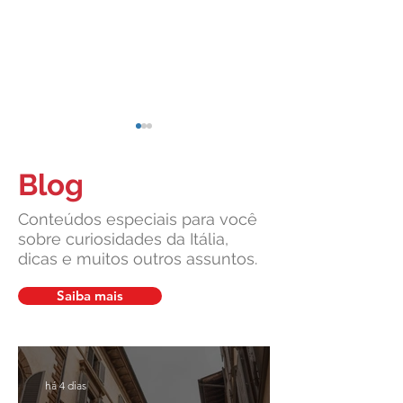
Blog
Conteúdos especiais para você
sobre curiosidades da Itália,
dicas e muitos outros assuntos.
Cidadania Italiana: Leardini
Leardini Consulen
Consulenze explica a nova
a comunidade ítalo
Saiba mais
decisão da Corte
diante de manchet
Constitucional
sobre cidadania ita
há 4 dias