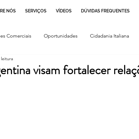
RE NÓS
SERVIÇOS
VÍDEOS
DÚVIDAS FREQUENTES
es Comerciais
Oportunidades
Cidadania Italiana
leitura
Cultura
Culinária Italiana
Regulamentação
gentina visam fortalecer rela