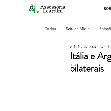
SOB
Todos
Saiu na Mídia
Relaçõ
2 de fev. de 2024
1 min de 
Crescimento
Curiosidades
Itália e Ar
bilaterais
Serviços
Inovação