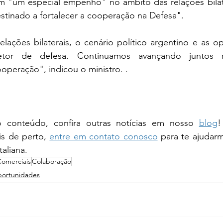
m "um especial empenho" no âmbito das relações bilate
stinado a fortalecer a cooperação na Defesa".
lações bilaterais, o cenário político argentino e as o
etor de defesa. Continuamos avançando juntos 
peração", indicou o ministro. .
 conteúdo, confira outras notícias em nosso 
blog
!
is de perto, 
entre em contato conosco
 para te ajudarm
aliana.
Comerciais
Colaboração
ortunidades