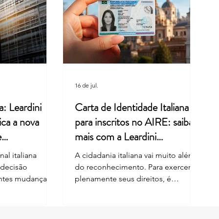
a Vai Emitir Quase 500 Mil
s de Trabalho Para
ngeiros
16 de jul.
a: Leardini
Carta de Identidade Italiana
ica a nova
para inscritos no AIRE: saiba
e
mais com a Leardini
Consulenze
al italiana
A cidadania italiana vai muito além
 decisão
do reconhecimento. Para exercer
entes mudanças
plenamente seus direitos, é
nhecimento da
fundamental manter os documentos
por descendência
e os dados cadastrais sempre
análise envolveu
atualizados. Desde 1º de junho de