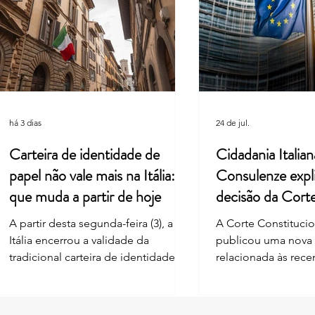
Leardini Consulenze: Suporte
Itáli
Completo Para Emitir ou
Visto
Renovar seu Passaporte Italiano
Estra
há 3 dias
24 de jul.
Carteira de identidade de
Cidadania Italian
papel não vale mais na Itália: o
Consulenze expl
que muda a partir de hoje
decisão da Cort
Constitucional
A partir desta segunda-feira (3), a
A Corte Constitucion
Itália encerrou a validade da
publicou uma nova
tradicional carteira de identidade
relacionada às rec
em formato de papel, mesmo para
nas regras de reco
documentos com data de
cidadania italiana 
vencimento futura. A mudança
— ius sanguinis. A 