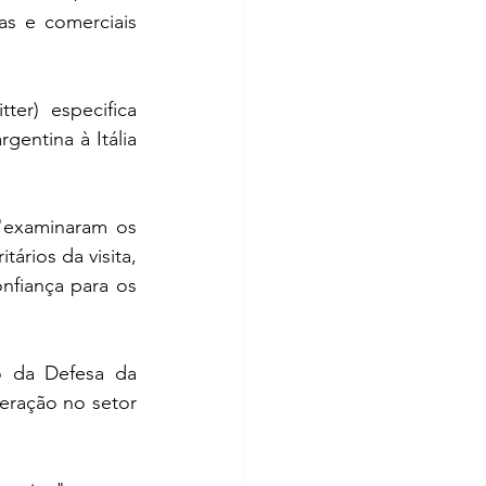
s e comerciais 
er) especifica 
entina à Itália 
"examinaram os 
rios da visita, 
nfiança para os 
 da Defesa da 
peração no setor 