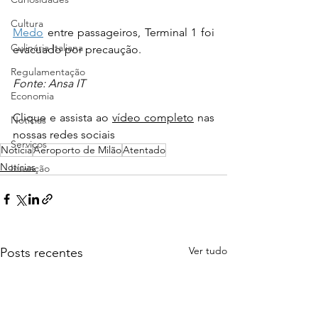
Cultura
Medo
 entre passageiros, Terminal 1 foi 
Culinária Italiana
evacuado por precaução.
Regulamentação
Fonte: Ansa IT
Economia
Clique e assista ao 
vídeo completo
 nas 
Notícias
nossas redes sociais
Serviços
Notícia
Aeroporto de Milão
Atentado
Notícias
Inovação
Ver tudo
Posts recentes