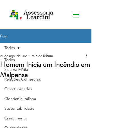
Post
Todos
21 de ago. de 2025
1 min de leitura
Todos
Homem Inicia um Incêndio em
Saiu na Mídia
Malpensa
Relações Comerciais
Oportunidades
Cidadania Italiana
Sustentabilidade
Crescimento
Curiosidades