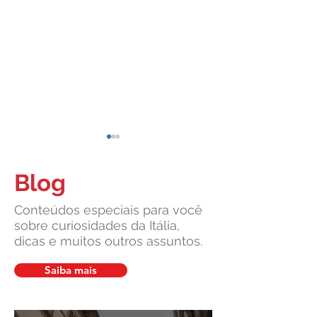
Blog
Conteúdos especiais para você
sobre curiosidades da Itália,
dicas e muitos outros assuntos.
Cidadania Italiana: Leardini
Leardini Consulen
Consulenze explica a nova
a comunidade ítalo
Saiba mais
decisão da Corte
diante de manchet
Constitucional
sobre cidadania ita