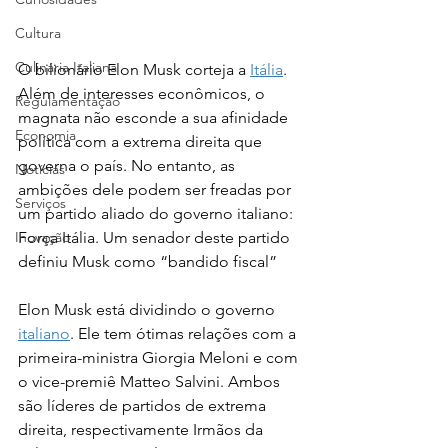
Cultura
Culinária Italiana
O bilionário Elon Musk corteja a 
Itália
. 
Além de interesses econômicos, o 
Regulamentação
magnata não esconde a sua afinidade 
Economia
política com a extrema direita que 
governa o país. No entanto, as 
Notícias
ambições dele podem ser freadas por 
Serviços
um partido aliado do governo italiano: 
Inovação
Força Itália. Um senador deste partido 
definiu Musk como “bandido fiscal” 
Elon Musk está dividindo o governo 
italiano
. Ele tem ótimas relações com a 
primeira-ministra Giorgia Meloni e com 
o vice-premiê Matteo Salvini. Ambos 
são líderes de partidos de extrema 
direita, respectivamente Irmãos da 