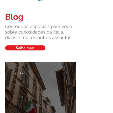
Blog
Conteúdos especiais para você
sobre curiosidades da Itália,
dicas e muitos outros assuntos.
Leardini Consulenze: Suporte
Itália Vai Emitir 
Completo Para Emitir ou
Mil Vistos de Trab
Saiba mais
Renovar seu Passaporte
Estrangeiros
Italiano
há 3 dias