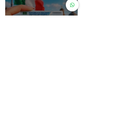
Carta de Identidade Italiana para
inscritos no AIRE: saiba mais
com a Leardini Consulenze
Acompanhe nosso
instagram
@assessorialeardini