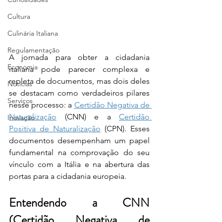
Cultura
Culinária Italiana
Regulamentação
A jornada para obter a cidadania 
Economia
italiana pode parecer complexa e 
repleta de documentos, mas dois deles 
Notícias
se destacam como verdadeiros pilares 
Serviços
nesse processo: a 
Certidão Negativa de 
Naturalização
 (CNN) e a 
Certidão 
Inovação
Positiva de Naturalização
 (CPN). Esses 
documentos desempenham um papel 
fundamental na comprovação do seu 
vínculo com a Itália e na abertura das 
portas para a cidadania europeia.
Entendendo a CNN 
(Certidão Negativa de 