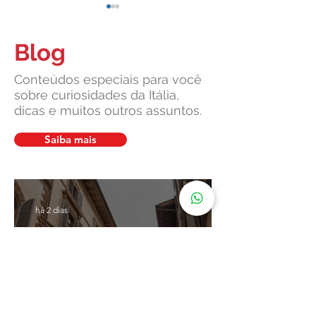
Blog
Conteúdos especiais para você
sobre curiosidades da Itália,
dicas e muitos outros assuntos.
Suprema Corte da Itália
Cultura italiana, 
facilita pedidos de cidadania
união: um legado v
Saiba mais
em caso de demora do
pela Leardini Cons
consulado
há 2 dias