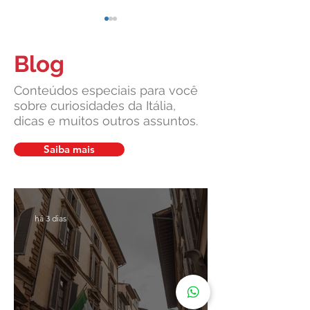
Blog
Conteúdos especiais para você
sobre curiosidades da Itália,
dicas e muitos outros assuntos.
Entenda por que a Itália
Itália Retoma o R
retirou uma palavra do hino
as Férias de Verão
Saiba mais
nacional
há 3 dias