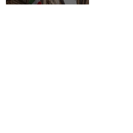
Carteira de identidade de papel
não vale mais na Itália: o que
muda a partir de hoje
24 de jul.
Cidadania Italiana: Leardini
Consulenze explica a nova
decisão da Corte Constitucional