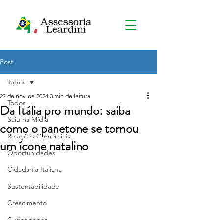
Post
Todos
27 de nov. de 2024
3 min de leitura
Todos
Da Itália pro mundo: saiba
Saiu na Mídia
como o panetone se tornou
Relações Comerciais
um ícone natalino
Oportunidades
Cidadania Italiana
Sustentabilidade
Crescimento
Curiosidades