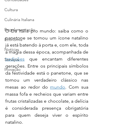
Cultura
Culinária Italiana
Regulamentação
O Da Itália pro mundo: saiba como o 
panetone se tornou um ícone natalino 
Economia
já está batendo à porta e, com ele, toda 
Notícias
a magia dessa época, acompanhada de 
tradições
 que encantam diferentes 
Serviços
gerações. Entre os principais símbolos 
Inovação
da festividade está o panetone, que se 
tornou um verdadeiro clássico nas 
mesas ao redor do 
mundo
. Com sua 
massa fofa e recheios que variam entre 
frutas cristalizadas e chocolate, a delícia 
é considerada presença obrigatória 
para quem deseja viver o espírito 
natalino.