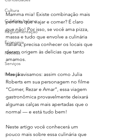
Cultura
Mamma mia! Existe combinação mais 
Culinária Italiana
perfeita que viajar e comer? É claro 
que não! Por isso, se você ama pizza, 
Regulamentação
massa e tudo que envolve a culinária 
Economia
italiana, precisa conhecer os locais que 
deram origem às delícias que tanto 
Notícias
amamos.
Serviços
Inovação
Mas já avisamos: assim como Julia 
Roberts em sua personagem no filme 
“Comer, Rezar e Amar”, essa viagem 
gastronômica provavelmente deixará 
algumas calças mais apertadas que o 
normal — e está tudo bem!
Neste artigo você conhecerá um 
pouco mais sobre essa culinária que 