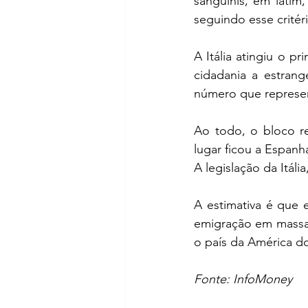
sanguinis, em latim
seguindo esse critér
A Itália atingiu o pr
cidadania a estrang
número que represen
Ao todo, o bloco re
lugar ficou a Espanh
A legislação da Itál
A estimativa é que 
emigração em massa o
o país da América do
Fonte: InfoMoney