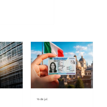
ra italiana, memória e
: um legado valorizado pela
ini Consulenze
16 de jul.