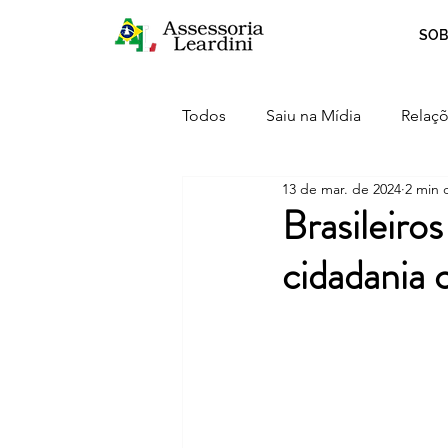
SOB
Todos
Saiu na Mídia
Relaçõ
13 de mar. de 2024
2 min d
Crescimento
Curiosidades
Brasileiro
cidadania 
Serviços
Inovação