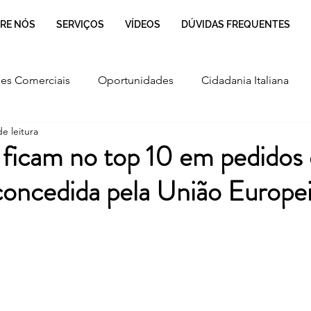
RE NÓS
SERVIÇOS
VÍDEOS
DÚVIDAS FREQUENTES
es Comerciais
Oportunidades
Cidadania Italiana
e leitura
Cultura
Culinária Italiana
Regulamentação
s ficam no top 10 em pedidos
concedida pela União Europe