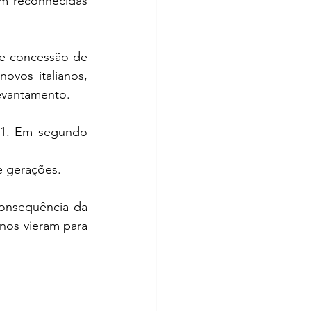
m reconhecidas 
e concessão de 
ovos italianos, 
evantamento.
21. Em segundo 
e gerações.
onsequência da 
nos vieram para 