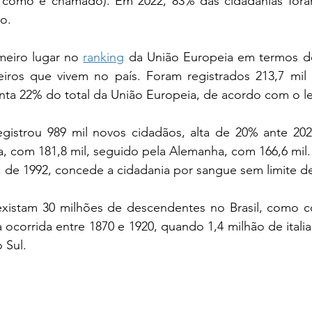
, como é chamado). Em 2022, 83% das cidadanias fora
io.
imeiro lugar no 
ranking
 da União Europeia em termos d
eiros que vivem no país. Foram registrados 213,7 mil n
ta 22% do total da União Europeia, de acordo com o l
gistrou 989 mil novos cidadãos, alta de 20% ante 20
a, com 181,8 mil, seguido pela Alemanha, com 166,6 mil.
ia, de 1992, concede a cidadania por sangue sem limite d
existam 30 milhões de descendentes no Brasil, como c
corrida entre 1870 e 1920, quando 1,4 milhão de italia
 Sul.