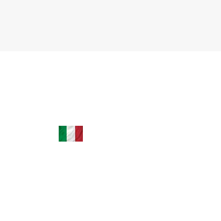
ítalo-
+39 035 0451779 | +39 3664242501
leardini.assessoria@hotmail.com
tão
Via XXV Aprile, 38 24040 Filago BG, Itália