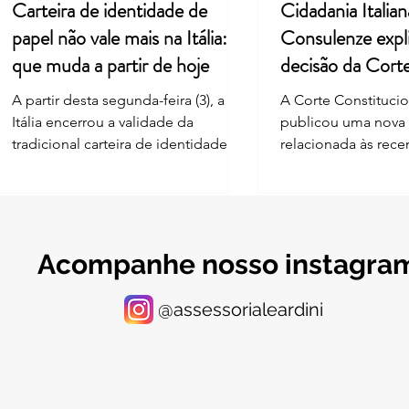
Carteira de identidade de
Cidadania Italian
papel não vale mais na Itália: o
Consulenze expl
que muda a partir de hoje
decisão da Cort
Constitucional
A partir desta segunda-feira (3), a
A Corte Constitucion
Itália encerrou a validade da
publicou uma nova
tradicional carteira de identidade
relacionada às rec
em formato de papel, mesmo para
nas regras de reco
documentos com data de
cidadania italiana 
vencimento futura. A mudança
— ius sanguinis. A 
segue o Regulamento Europeu
o artigo 3-bis da Le
2019/1157, que exige zona de leitura
introduzido após a 
Acompanhe nosso instagra
ótica (MRZ) nos documentos de
A norma estabelece
identificação – recurso que o
reconhecimento da 
@assessorialeardini
modelo italiano em papel nunca
determinadas pesso
teve. A regra, no entanto, não afeta
da Itália que tam
todo mundo do mesmo jeito, e isso
outra nacionalidade
tem gerado confusão entre
63/2026, a Corte Co
residentes na Itália e a comunidade
considerou parte