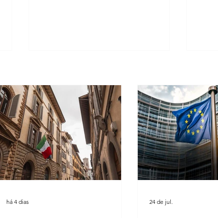
Suprema Corte da Itália facilita
Cultu
pedidos de cidadania em caso de
união
demora do consulado
Leard
há 4 dias
24 de jul.