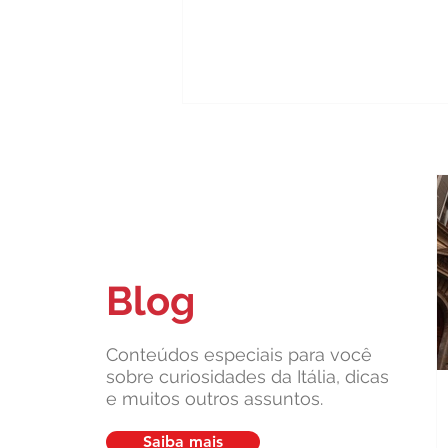
Blog
Carta de Identidade Italiana para
inscritos no AIRE: saiba mais
com a Leardini Consulenze
Conteúdos especiais para você
sobre curiosidades da Itália, dicas
e muitos outros assuntos.
Saiba mais