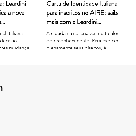
a: Leardini
Carta de Identidade Italiana
ica a nova
para inscritos no AIRE: saiba
e
mais com a Leardini
Consulenze
al italiana
A cidadania italiana vai muito além
 decisão
do reconhecimento. Para exercer
entes mudanças
plenamente seus direitos, é
nhecimento da
fundamental manter os documentos
por descendência
e os dados cadastrais sempre
análise envolveu
atualizados. Desde 1º de junho de
i nº 91/1992,
2026, cidadãos italianos inscritos no
reforma de 2025.
AIRE também podem solicitar a
m
 limitações ao
Carta de Identidade Eletrônica —
cidadania para
CIE diretamente em qualquer
as nascidas fora
Comune da Itália, além da
bém possuem
possibilidade de emissão por meio
. Na Sentença nº
do consulado competente. Essa
nstitucional
mudança representa uma
importante facilidade para quem