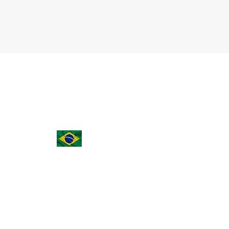
(15) 3023-0493 | (15) 98149-1814
noemicarvalhodias@aasp.org.br
Rua João Ribeiro de Barros, 55, Vila Odim An
- Sorocaba - SP - Brasil - 18090-602