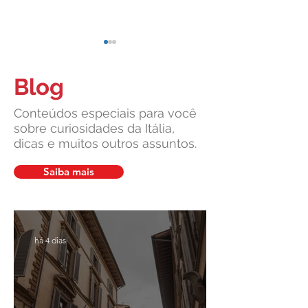
Blog
Conteúdos especiais para você
sobre curiosidades da Itália,
dicas e muitos outros assuntos.
Cidadania Italiana: Leardini
Carta de Identidade
Consulenze explica a nova
para inscritos no 
Saiba mais
decisão da Corte
mais com a Leardin
Constitucional
Consulenze
há 4 dias