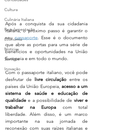
Cultura
Culinária Italiana
Após a conquista da sua cidadania 
Regulamentação
italiana, o próximo passo é garantir o 
seu 
passaporte
. Esse é o documento 
Economia
que abre as portas para uma série de 
Notícias
benefícios e oportunidades na União 
Europeia e em todo o mundo.
Serviços
Inovação
Com o passaporte italiano, você pode 
desfrutar de 
livre circulação
 entre os 
países da União Europeia, 
acesso a um 
sistema de saúde e educação de 
qualidade
 e a possibilidade de 
viver e 
trabalhar na Europa
 com total 
liberdade. Além disso, é um marco 
importante na sua jornada de 
reconexão com suas raízes italianas e 