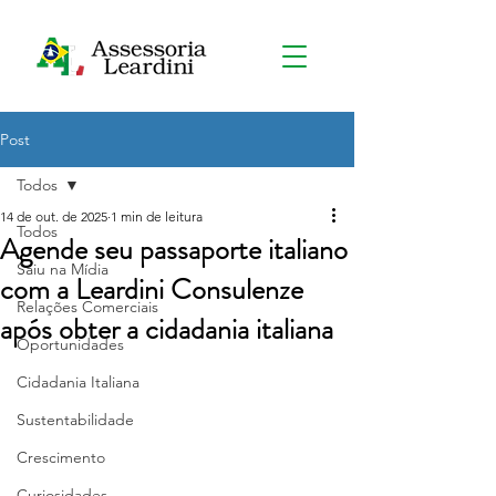
Post
Todos
14 de out. de 2025
1 min de leitura
Todos
Agende seu passaporte italiano
Saiu na Mídia
com a Leardini Consulenze
Relações Comerciais
após obter a cidadania italiana
Oportunidades
Cidadania Italiana
Sustentabilidade
Crescimento
Curiosidades