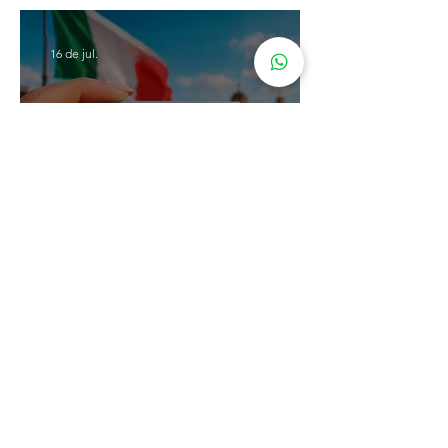
decisão da Corte Constitucional
16 de jul.
Carta de Identidade Italiana para
inscritos no AIRE: saiba mais
com a Leardini Consulenze
Acompanhe nosso
instagram
@assessorialeardini