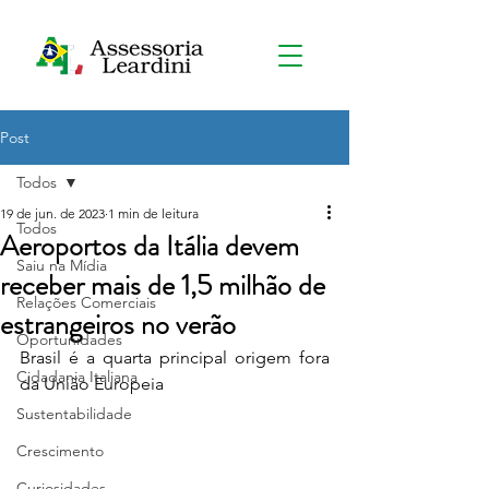
Post
Todos
19 de jun. de 2023
1 min de leitura
Todos
Aeroportos da Itália devem
Saiu na Mídia
receber mais de 1,5 milhão de
Relações Comerciais
estrangeiros no verão
Oportunidades
Brasil é a quarta principal origem fora 
Cidadania Italiana
da União Europeia
Sustentabilidade
Crescimento
Curiosidades