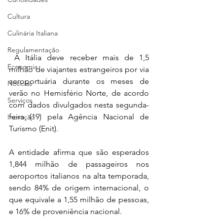
Cultura
Culinária Italiana
Regulamentação
 A Itália deve receber mais de 1,5 
Economia
milhão de viajantes estrangeiros por via 
aeroportuária durante os meses de 
Notícias
verão no Hemisfério Norte, de acordo 
Serviços
com dados divulgados nesta segunda-
feira (19) pela Agência Nacional de 
Inovação
Turismo (Enit).
A entidade afirma que são esperados 
1,844 milhão de passageiros nos 
aeroportos italianos na alta temporada, 
sendo 84% de origem internacional, o 
que equivale a 1,55 milhão de pessoas, 
e 16% de proveniência nacional.