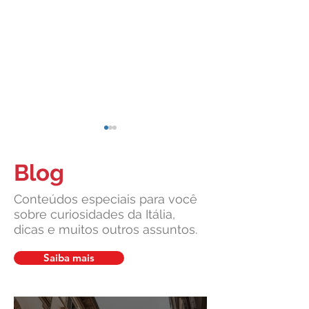
Blog
Conteúdos especiais para você
sobre curiosidades da Itália,
dicas e muitos outros assuntos.
Cidadania Italiana: Leardini
Carta de Identidade
Consulenze explica a nova
para inscritos no 
Saiba mais
decisão da Corte
mais com a Leardin
Constitucional
Consulenze